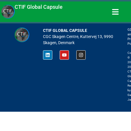
CTIF Global Capsule
G
CTIF GLOBAL CAPSULE
an
CGC Skagen Centre, Kuttervej 13, 9990
Pr
Skagen, Denmark
Po
Co
©
20
20
CT
Gl
Ca
Re
by
Ga
Ja