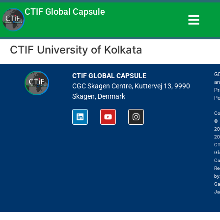
CTIF Global Capsule
CTIF University of Kolkata
G
CTIF GLOBAL CAPSULE
an
CGC Skagen Centre, Kuttervej 13, 9990
Pr
Skagen, Denmark
Po
Co
©
20
20
CT
Gl
Ca
Re
by
Ga
Ja